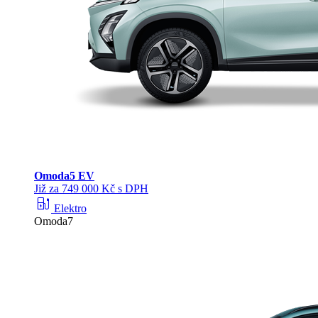
Omoda
5 EV
Již za 749 000 Kč s DPH
ev_station
Elektro
Omoda7