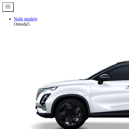
menu
Naše modely
Omoda5