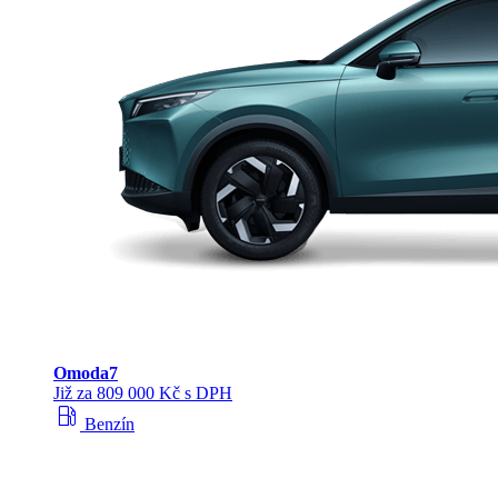
Omoda
7
Již za 809 000 Kč s DPH
local_gas_station
Benzín