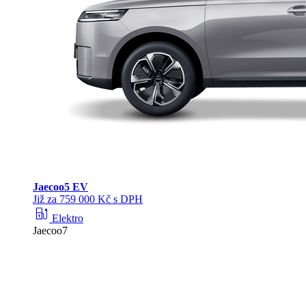
Jaecoo
5 EV
Již za 759 000 Kč s DPH
ev_station
Elektro
Jaecoo7