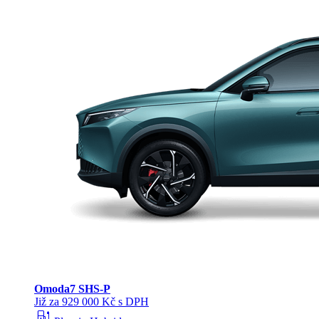
Omoda
7 SHS-P
Již za 929 000 Kč s DPH
ev_station