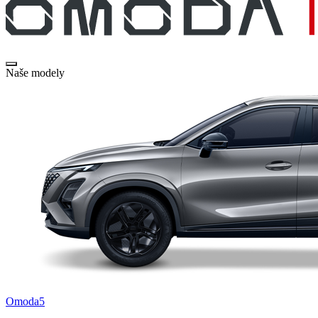
Naše modely
Omoda5