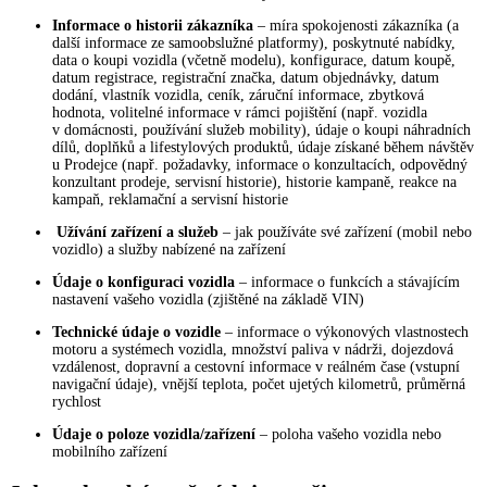
Informace o historii zákazníka
– míra spokojenosti zákazníka (a
další informace ze samoobslužné platformy), poskytnuté nabídky,
data o koupi vozidla (včetně modelu), konfigurace, datum koupě,
datum registrace, registrační značka, datum objednávky, datum
dodání, vlastník vozidla, ceník, záruční informace, zbytková
hodnota, volitelné informace v rámci pojištění (např. vozidla
v domácnosti, používání služeb mobility), údaje o koupi náhradních
dílů, doplňků a lifestylových produktů, údaje získané během návštěv
u Prodejce (např. požadavky, informace o konzultacích, odpovědný
konzultant prodeje, servisní historie), historie kampaně, reakce na
kampaň, reklamační a servisní historie
Užívání zařízení a služeb
– jak používáte své zařízení (mobil nebo
vozidlo) a služby nabízené na zařízení
Údaje o konfiguraci vozidla
– informace o funkcích a stávajícím
nastavení vašeho vozidla (zjištěné na základě VIN)
Technické údaje o vozidle
– informace o výkonových vlastnostech
motoru a systémech vozidla, množství paliva v nádrži, dojezdová
vzdálenost, dopravní a cestovní informace v reálném čase (vstupní
navigační údaje), vnější teplota, počet ujetých kilometrů, průměrná
rychlost
Údaje o poloze vozidla/zařízení
– poloha vašeho vozidla nebo
mobilního zařízení