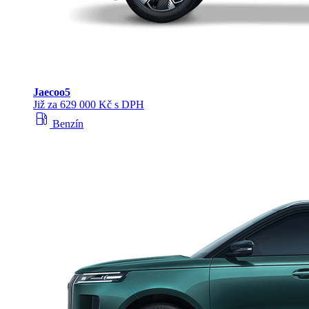
Jaecoo
5
Již za 629 000 Kč s DPH
local_gas_station
Benzín