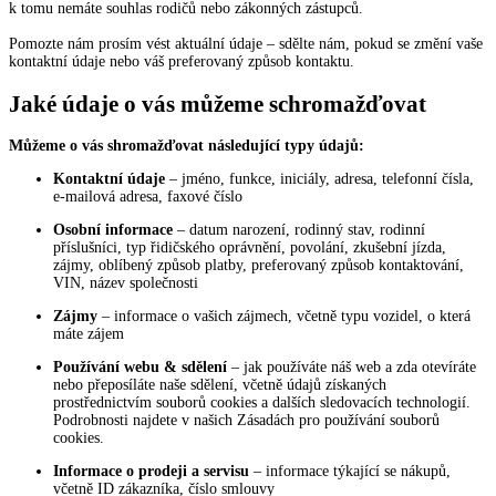
k tomu nemáte souhlas rodičů nebo zákonných zástupců.
Pomozte nám prosím vést aktuální údaje – sdělte nám, pokud se změní vaše
kontaktní údaje nebo váš preferovaný způsob kontaktu.
Jaké údaje o vás můžeme schromažďovat
Můžeme o vás shromažďovat následující typy údajů:
Kontaktní údaje
– jméno, funkce, iniciály, adresa, telefonní čísla,
e-mailová adresa, faxové číslo
Osobní informace
– datum narození, rodinný stav, rodinní
příslušníci, typ řidičského oprávnění, povolání, zkušební jízda,
zájmy, oblíbený způsob platby, preferovaný způsob kontaktování,
VIN, název společnosti
Zájmy
– informace o vašich zájmech, včetně typu vozidel, o která
máte zájem
Používání webu & sdělení
– jak používáte náš web a zda otevíráte
nebo přeposíláte naše sdělení, včetně údajů získaných
prostřednictvím souborů cookies a dalších sledovacích technologií.
Podrobnosti najdete v našich Zásadách pro používání souborů
cookies.
Informace o prodeji a servisu
– informace týkající se nákupů,
včetně ID zákazníka, číslo smlouvy