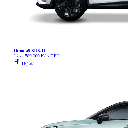
Omoda
5 SHS‑H
Již za 589 000 Kč s DPH
local_gas_station
Hybrid