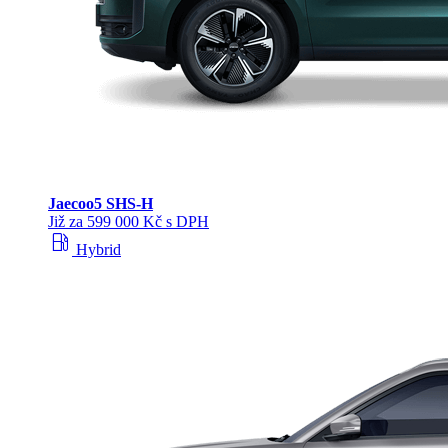
Jaecoo
5 SHS-H
Již za 599 000 Kč s DPH
local_gas_station
Hybrid