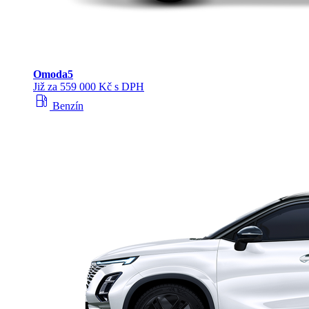
Omoda
5
Již za 559 000 Kč s DPH
local_gas_station
Benzín