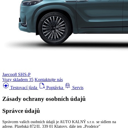
Jaecoo8 SHS-P
Vozy skladem
35
Kontaktujte nás
search_hands_free
file_open
car_repair
Testovací jízda
Poptávka
Servis
Zásady ochrany osobních údajů
Správce údajů
Správcem vašich osobních údajů je AUTO KALNÝ s.r.o. se sídlem na
adrese, Plzeňská 872/II, 339 01 Klatovy, dále jen „Prodejce“