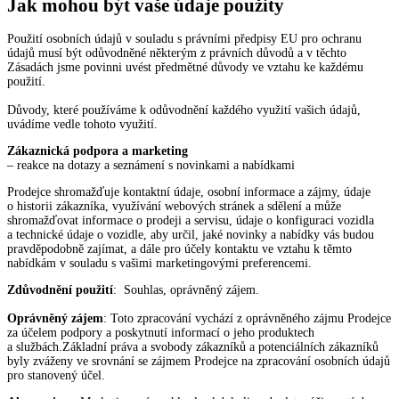
Jak mohou být vaše údaje použity
Použití osobních údajů v souladu s právními předpisy EU pro ochranu
údajů musí být odůvodněné některým z právních důvodů a v těchto
Zásadách jsme povinni uvést předmětné důvody ve vztahu ke každému
použití.
Důvody, které používáme k odůvodnění každého využití vašich údajů,
uvádíme vedle tohoto využití.
Zákaznická podpora a marketing
– reakce na dotazy a seznámení s novinkami a nabídkami
Prodejce shromažďuje kontaktní údaje, osobní informace a zájmy, údaje
o historii zákazníka, využívání webových stránek a sdělení a může
shromažďovat informace o prodeji a servisu, údaje o konfiguraci vozidla
a technické údaje o vozidle, aby určil, jaké novinky a nabídky vás budou
pravděpodobně zajímat, a dále pro účely kontaktu ve vztahu k těmto
nabídkám v souladu s vašimi marketingovými preferencemi.
Zdůvodnění použití
: Souhlas, oprávněný zájem.
Oprávněný zájem
: Toto zpracování vychází z oprávněného zájmu Prodejce
za účelem podpory a poskytnutí informací o jeho produktech
a službách.Základní práva a svobody zákazníků a potenciálních zákazníků
byly zváženy ve srovnání se zájmem Prodejce na zpracování osobních údajů
pro stanovený účel.