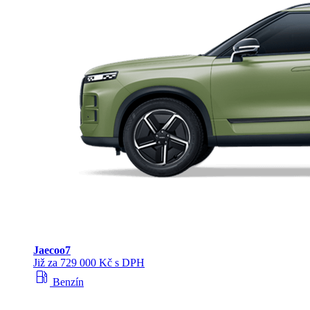
Jaecoo
7
Již za 729 000 Kč s DPH
local_gas_station
Benzín