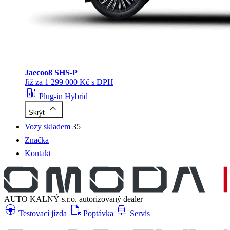
Jaecoo
8 SHS-P
Již za 1 299 000 Kč s DPH
ev_station
Plug-in Hybrid
keyboard_arrow_up
Skrýt
Vozy skladem
35
Značka
Kontakt
AUTO KALNÝ s.r.o.
autorizovaný dealer
search_hands_free
file_open
car_repair
Testovací jízda
Poptávka
Servis