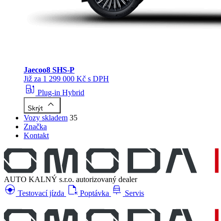
Jaecoo
8 SHS-P
Již za 1 299 000 Kč s DPH
ev_station
Plug-in Hybrid
keyboard_arrow_up
Skrýt
Vozy skladem
35
Značka
Kontakt
AUTO KALNÝ s.r.o.
autorizovaný dealer
search_hands_free
file_open
car_repair
Testovací jízda
Poptávka
Servis