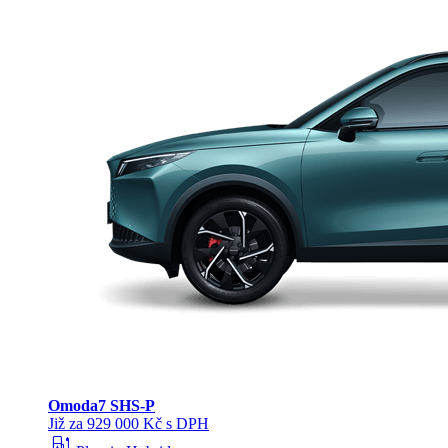
Omoda
7 SHS-P
Již za 929 000 Kč s DPH
ev_station