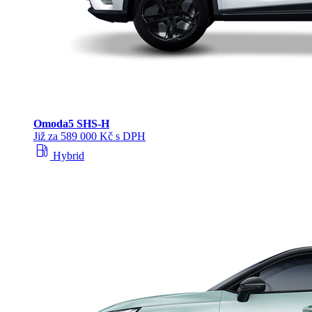
Omoda
5 SHS‑H
Již za 589 000 Kč s DPH
local_gas_station
Hybrid