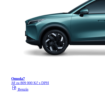
Omoda
7
Již za 809 000 Kč s DPH
local_gas_station
Benzín