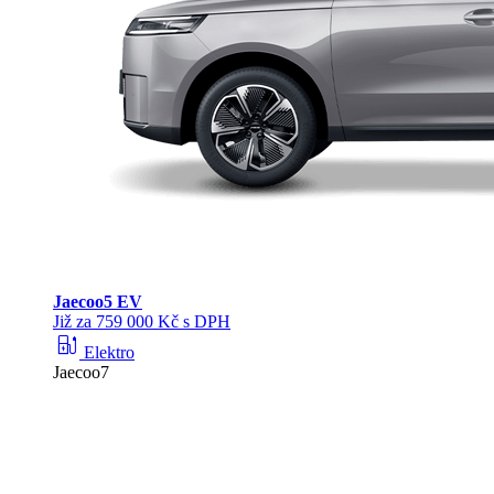
Jaecoo
5 EV
Již za 759 000 Kč s DPH
ev_station
Elektro
Jaecoo7