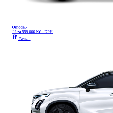
Omoda
5
Již za 559 000 Kč s DPH
local_gas_station
Benzín