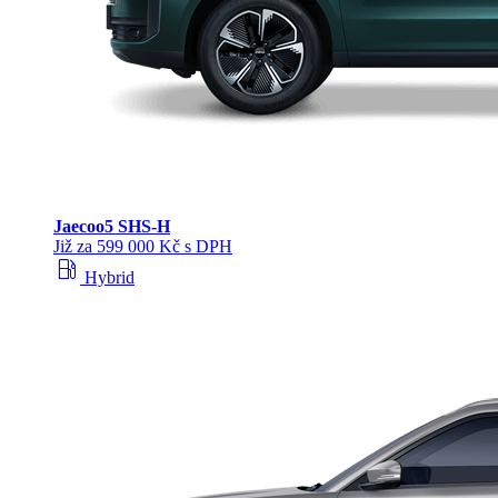
Jaecoo
5 SHS-H
Již za 599 000 Kč s DPH
local_gas_station
Hybrid