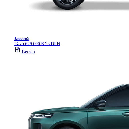
Jaecoo
5
Již za 629 000 Kč s DPH
local_gas_station
Benzín