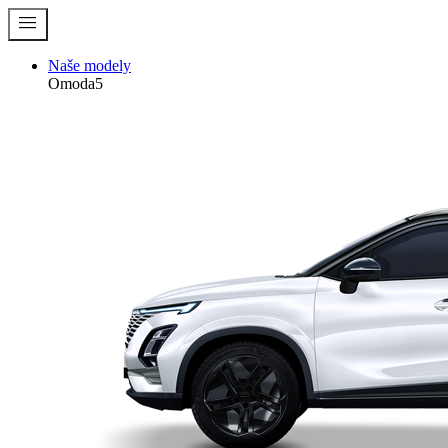
menu
Naše modely
Omoda5