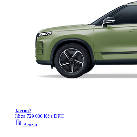
Jaecoo
7
Již za 729 000 Kč s DPH
local_gas_station
Benzín