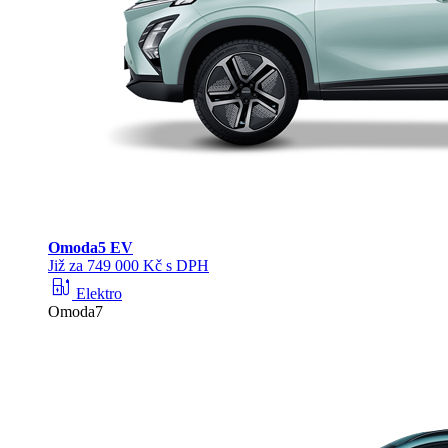
Omoda
5 EV
Již za 749 000 Kč s DPH
ev_station
Elektro
Omoda7