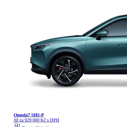
Omoda
7 SHS-P
Již za 929 000 Kč s DPH
ev_station