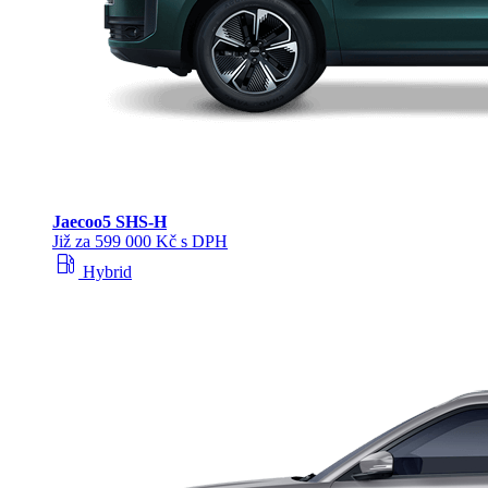
Jaecoo
5 SHS-H
Již za 599 000 Kč s DPH
local_gas_station
Hybrid