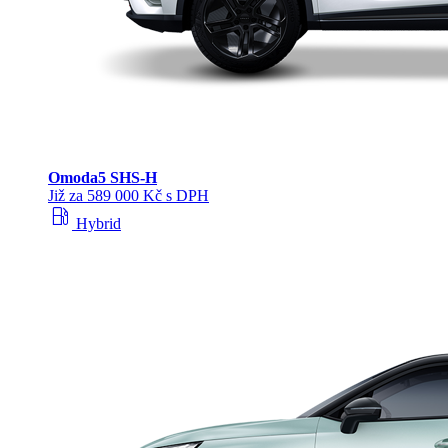
Omoda
5 SHS‑H
Již za 589 000 Kč s DPH
local_gas_station
Hybrid