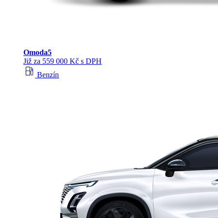
Omoda
5
Již za 559 000 Kč s DPH
local_gas_station
Benzín