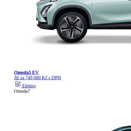
Omoda
5 EV
Již za 749 000 Kč s DPH
ev_station
Elektro
Omoda7