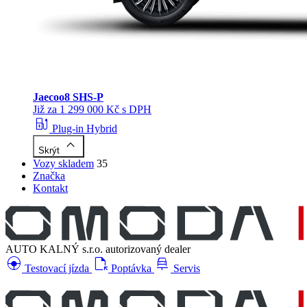
Jaecoo
8 SHS-P
Již za 1 299 000 Kč s DPH
ev_station
Plug-in Hybrid
keyboard_arrow_up
Skrýt
Vozy skladem
35
Značka
Kontakt
AUTO KALNÝ s.r.o.
autorizovaný dealer
search_hands_free
file_open
car_repair
Testovací jízda
Poptávka
Servis