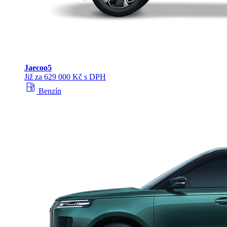
Jaecoo
5
Již za 629 000 Kč s DPH
local_gas_station
Benzín