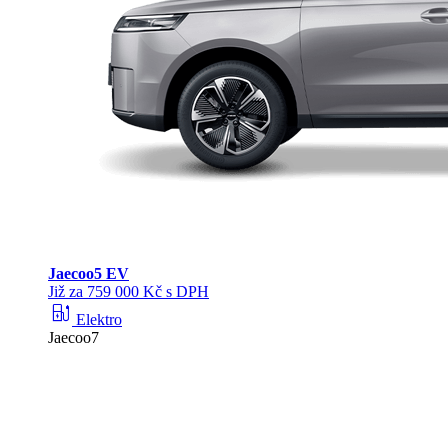
Jaecoo
5 EV
Již za 759 000 Kč s DPH
ev_station
Elektro
Jaecoo7