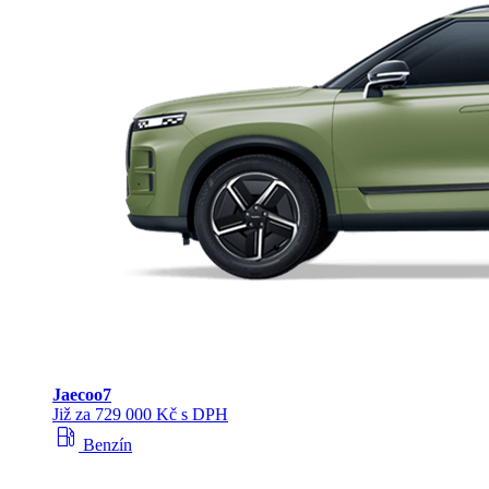
Jaecoo
7
Již za 729 000 Kč s DPH
local_gas_station
Benzín