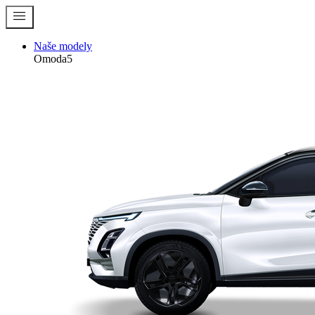
menu
Naše modely
Omoda5