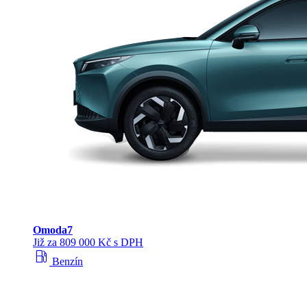
Omoda
7
Již za 809 000 Kč s DPH
local_gas_station
Benzín